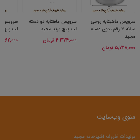
 روحی
سرویس ماهتابه دو دسته
سرویس ماهیتابه بی دسته
دون دسته
لب پیچ برند مجید
لب پیچ برند مجید
4,374,000 تومان
3,562,000 تومان
منوی وب‌سایت
تولیدات ظروف آشپزخانه مجید