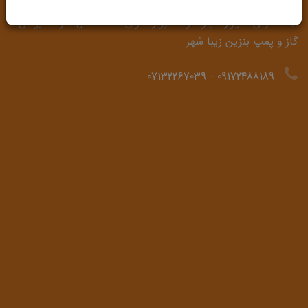
آدرس: شیراز، کیلومتر 3 دروازه قرآن، حد فاصل شرکت بوتان
گاز و پمپ بنزین زیبا شهر
07132267039
-
09172488189