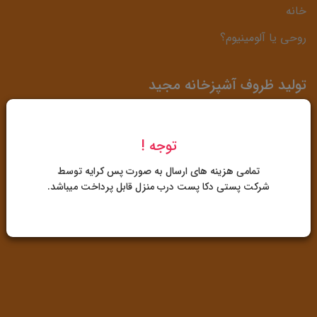
خانه
روحی یا آلومینیوم؟
تولید ظروف آشپزخانه مجید
آدرس: شیراز، کیلومتر 3 دروازه قرآن، حد فاصل شرکت بوتان
توجه !
گاز و پمپ بنزین زیبا شهر
تمامی هزینه های ارسال به صورت پس کرایه توسط
07132267039
-
09172488189
شرکت پستی دکا پست درب منزل قابل پرداخت میباشد.