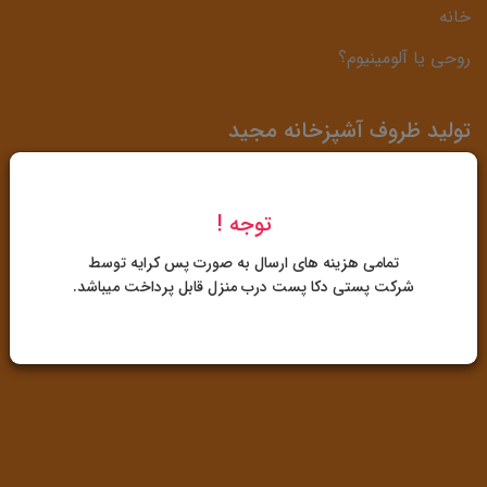
خانه
روحی یا آلومینیوم؟
تولید ظروف آشپزخانه مجید
آدرس: شیراز، کیلومتر 3 دروازه قرآن، حد فاصل شرکت بوتان
توجه !
گاز و پمپ بنزین زیبا شهر
تمامی هزینه های ارسال به صورت پس کرایه توسط
07132267039
-
09172488189
شرکت پستی دکا پست درب منزل قابل پرداخت میباشد.