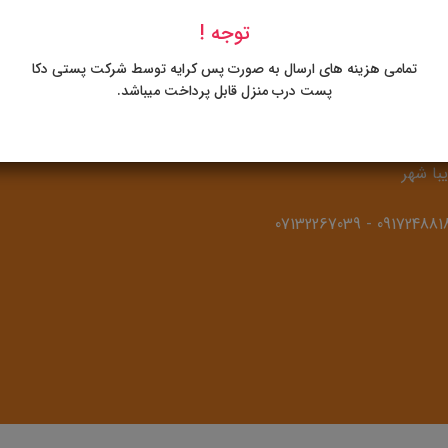
توجه !
 ظروف آشپزخانه مجید
تمامی هزینه های ارسال به صورت پس کرایه توسط شرکت پستی دکا
پست درب منزل قابل پرداخت میباشد.
آدرس: شیراز، کیلومتر 3 دروازه
د فاصل شرکت بوتان گاز و پمپ
یبا شهر
07132267039
-
091724881