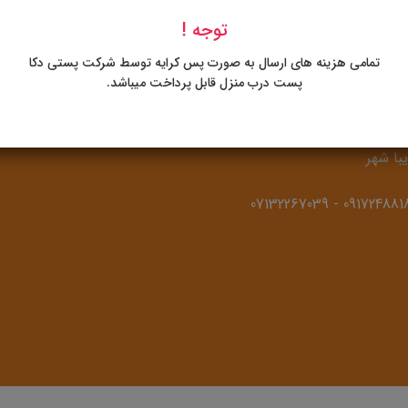
توجه !
 ظروف آشپزخانه مجید
تمامی هزینه های ارسال به صورت پس کرایه توسط شرکت پستی دکا
پست درب منزل قابل پرداخت میباشد.
آدرس: شیراز، کیلومتر 3 دروازه
د فاصل شرکت بوتان گاز و پمپ
یبا شهر
07132267039
-
091724881