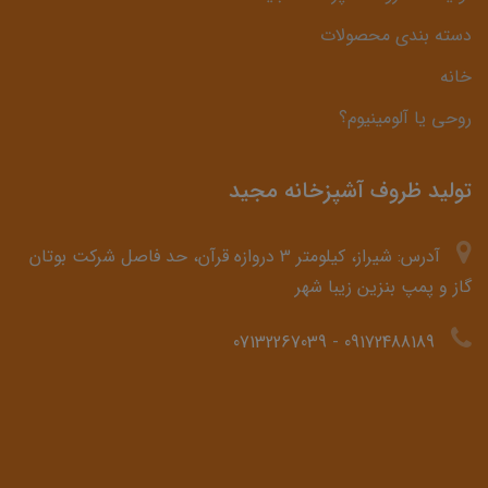
دسته بندی محصولات
خانه
روحی یا آلومینیوم؟
تولید ظروف آشپزخانه مجید
آدرس: شیراز، کیلومتر 3 دروازه قرآن، حد فاصل شرکت بوتان
گاز و پمپ بنزین زیبا شهر
07132267039
-
09172488189