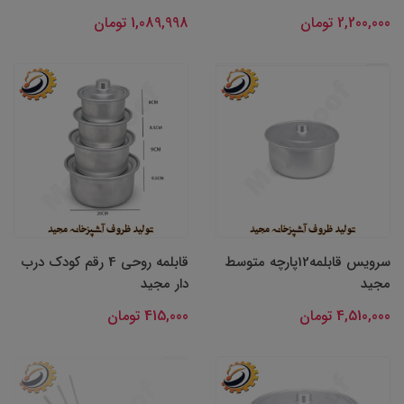
2,200,000 تومان
1,089,998 تومان
سرویس قابلمه12پارچه متوسط
قابلمه روحی 4 رقم کودک درب
مجید
دار مجید
4,510,000 تومان
415,000 تومان