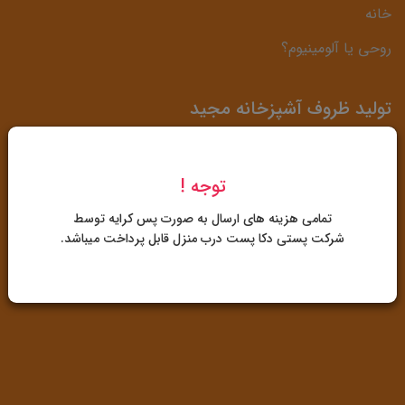
خانه
روحی یا آلومینیوم؟
تولید ظروف آشپزخانه مجید
آدرس: شیراز، کیلومتر 3 دروازه قرآن، حد فاصل شرکت بوتان
توجه !
گاز و پمپ بنزین زیبا شهر
تمامی هزینه های ارسال به صورت پس کرایه توسط
07132267039
-
09172488189
شرکت پستی دکا پست درب منزل قابل پرداخت میباشد.