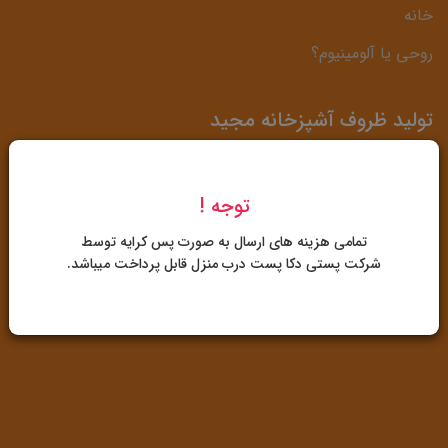
خانه
روحی یا آلومینیوم؟
تولید ظروف آشپزخانه مجید
آدرس: شیراز، کیلومتر 3 دروازه قرآن، حد فاصل شرکت بوتان
توجه !
گاز و پمپ بنزین زیبا شهر
تمامی هزینه های ارسال به صورت پس کرایه توسط
07132267039
-
09172488189
شرکت پستی دکا پست درب منزل قابل پرداخت میباشد.