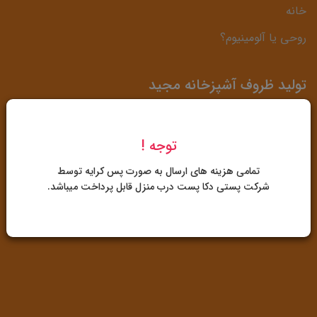
خانه
روحی یا آلومینیوم؟
تولید ظروف آشپزخانه مجید
آدرس: شیراز، کیلومتر 3 دروازه قرآن، حد فاصل شرکت بوتان
توجه !
گاز و پمپ بنزین زیبا شهر
تمامی هزینه های ارسال به صورت پس کرایه توسط
07132267039
-
09172488189
شرکت پستی دکا پست درب منزل قابل پرداخت میباشد.