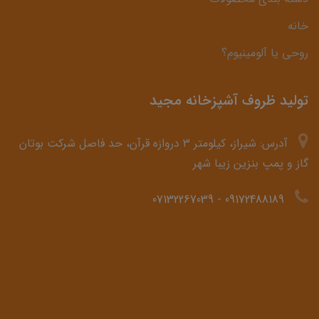
خانه
روحی یا آلومینیوم؟
تولید ظروف آشپزخانه مجید
آدرس: شیراز، کیلومتر 3 دروازه قرآن، حد فاصل شرکت بوتان
گاز و پمپ بنزین زیبا شهر
07132267039
-
09172488189